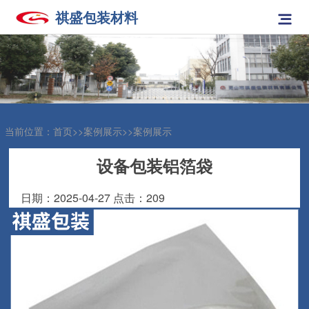
祺盛包装材料
网
站
关
首
于
产
页
我
品
案
当前位置：
首页
>>
案例展示
>>
案例展示
们
展
例
新
设备包装铝箔袋
示
展
闻
人
日期：2025-04-27 点击：209
示
中
才
联
心
招
系
聘
我
们