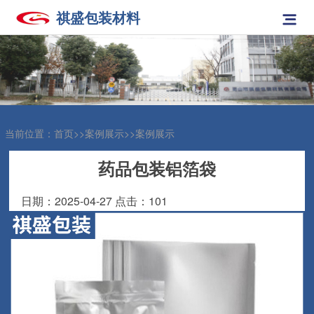
祺盛包装材料
网
站
关
首
于
产
页
我
品
案
当前位置：
首页
>>
案例展示
>>
案例展示
们
展
例
新
药品包装铝箔袋
示
展
闻
人
日期：2025-04-27 点击：101
示
中
才
联
心
招
系
聘
我
们