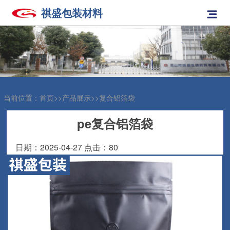
祺盛包装材料
网
站
关
首
于
产
页
我
品
案
当前位置：
首页
>>
产品展示
>>
复合铝箔袋
们
展
例
新
pe复合铝箔袋
示
展
闻
人
日期：2025-04-27 点击：80
示
中
才
联
心
招
系
聘
我
们